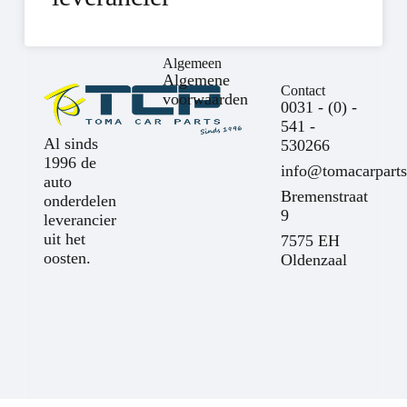
Algemeen
Algemene
Contact
voorwaarden
0031 - (0) -
541 -
Al sinds
530266
1996 de
info@tomacarparts
auto
Bremenstraat
onderdelen
9
leverancier
uit het
7575 EH
oosten.
Oldenzaal