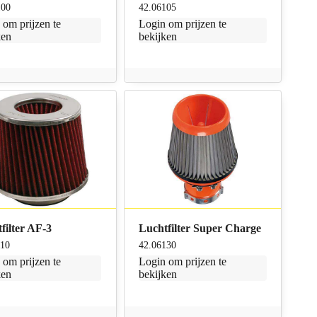
100
42.06105
n
om prijzen te
Login
om prijzen te
ken
bekijken
filter AF-3
Luchtfilter Super Charge
110
42.06130
n
om prijzen te
Login
om prijzen te
ken
bekijken