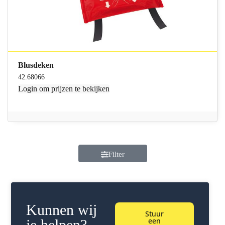
Blusdeken
42.68066
Login
om prijzen te bekijken
Filter
Kunnen wij
Stuur
een
je helpen?