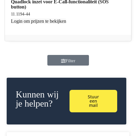
Quadlock inzet voor E-Call-functionaliteit (SOS
button)
11.1194-44
Login
om prijzen te bekijken
Filter
Kunnen wij
Stuur
een
je helpen?
mail