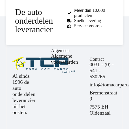
De auto
Meer dan 10.000
producten
onderdelen
Snelle levering
Service voorop
leverancier
Algemeen
Algemene
Contact
voorwaarden
0031 - (0) -
541 -
Al sinds
530266
1996 de
info@tomacarparts
auto
Bremenstraat
onderdelen
9
leverancier
uit het
7575 EH
oosten.
Oldenzaal