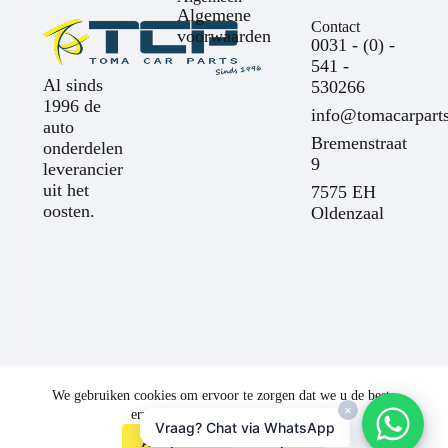
Algemene
Contact
voorwaarden
0031 - (0) -
541 -
Al sinds
530266
1996 de
info@tomacarparts
auto
Bremenstraat
onderdelen
9
leverancier
uit het
7575 EH
oosten.
Oldenzaal
We gebruiken cookies om ervoor te zorgen dat we u de beste
×
ervaring op onze website bieden.
Vraag? Chat via WhatsApp
Toma Car Parts
Accepteren
Afwijzen