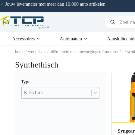
✓
Jouw leverancier met meer dan 10.000 auto artikelen
Accessoires
Automatten
Aansluittechni
home
/
werkplaats
/
oliën - vetten en toevoegingen
/
motoroliën
/ synt
Synthethisch
Type
Type
Type
Type
Syngear