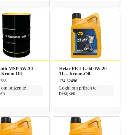
ynth MSP 5W-30 –
Helar FE LL-04 0W-20 –
 Kroon Oil
1L – Kroon-Oil
2388
134.32496
n
om prijzen te
Login
om prijzen te
ken
bekijken