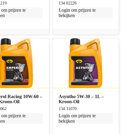
2219
134.02226
n
om prijzen te
Login
om prijzen te
ken
bekijken
rol Racing 10W-60 –
Asyntho 5W-30 – 1L –
Kroon-Oil
Kroon-Oil
0062
134.31070
n
om prijzen te
Login
om prijzen te
ken
bekijken