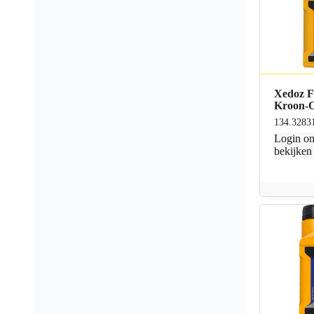
Xedoz F
Kroon-O
134.3283
Login
om
bekijken