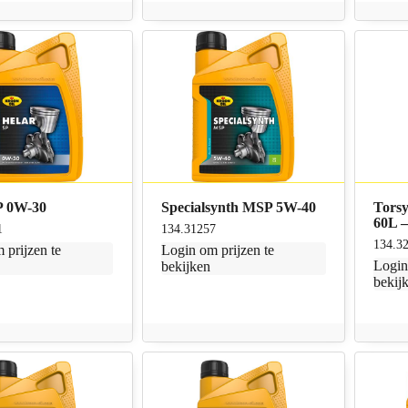
P 0W-30
Specialsynth MSP 5W-40
Tors
60L –
1
134.31257
134.3
 prijzen te
Login
om prijzen te
Logi
bekijken
bekij