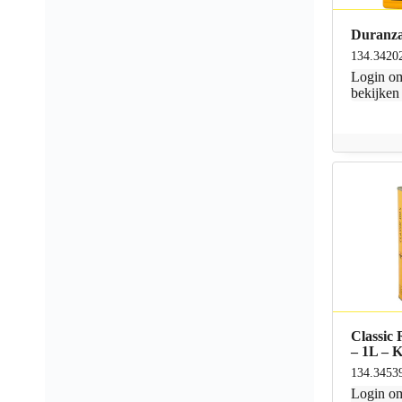
Duranz
134.3420
Login
om
bekijken
Classic
– 1L – 
134.3453
Login
om