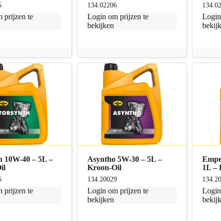
5
134.02206
134.0
 prijzen te
Login
om prijzen te
Logi
bekijken
bekij
h 10W-40 – 5L –
Asyntho 5W-30 – 5L –
Empe
il
Kroon-Oil
1L – 
6
134.20029
134.2
 prijzen te
Login
om prijzen te
Logi
bekijken
bekij