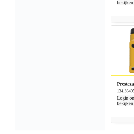
bekijken
Prestez
134.3649
Login
om
bekijken