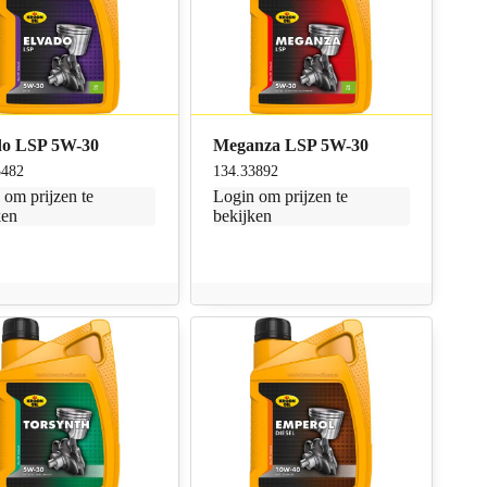
do LSP 5W-30
Meganza LSP 5W-30
3482
134.33892
n
om prijzen te
Login
om prijzen te
ken
bekijken