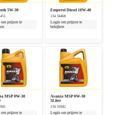
ynth 5W-30
Emperol Diesel 10W-40
4451
134.34468
n
om prijzen te
Login
om prijzen te
ken
bekijken
za MSP 0W-30
Avanza MSP 0W-30
r
5Liter
5941
134.35942
n
om prijzen te
Login
om prijzen te