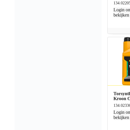
134.0220
Login
om
bekijken
Torsynt
Kroon O
134.0233
Login
om
bekijken