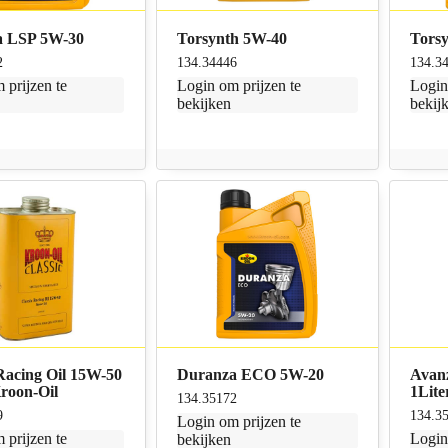
a LSP 5W-30
Torsynth 5W-40
Tors
2
134.34446
134.3
 prijzen te
Login
om prijzen te
Logi
bekijken
bekij
 Racing Oil 15W-50
Duranza ECO 5W-20
Avan
Kroon-Oil
1Lite
134.35172
9
134.3
Login
om prijzen te
 prijzen te
Logi
bekijken