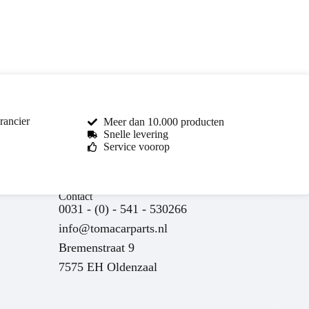
rancier
Meer dan 10.000 producten
Snelle levering
Service voorop
Toma Car Parts
Contact
Reageert meestal binnen enkele uren
0031 - (0) - 541 - 530266
info@tomacarparts.nl
Bremenstraat 9
7575 EH Oldenzaal
nu