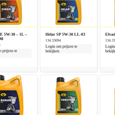
E 5W-30 – 1L –
Helar SP 5W-30 LL-03
Elva
il
134.33094
134.3
1
Login
om prijzen te
Logi
 prijzen te
bekijken
bekij