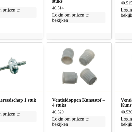
stuks
40.51
40.514
 prijzen te
Logi
Login
om prijzen te
bekij
bekijken
gereedschap 1 stuk
Ventieldoppen Kunststof –
Venti
4 stuks
Kunst
40.529
40.53
 prijzen te
Login
om prijzen te
Logi
bekijken
bekij