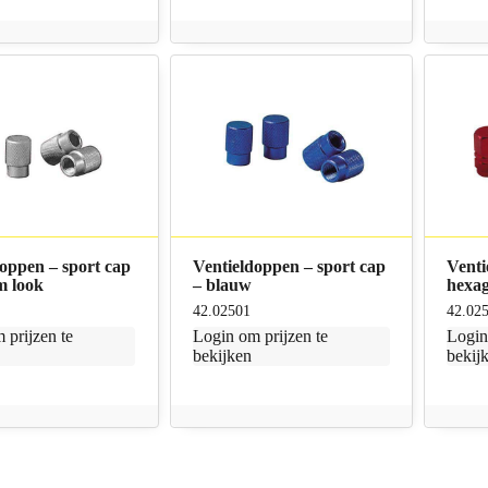
oppen – sport cap
Ventieldoppen – sport cap
Venti
m look
– blauw
hexag
42.02501
42.02
 prijzen te
Login
om prijzen te
Logi
bekijken
bekij