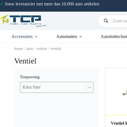
✓
Jouw leverancier met meer dan 10.000 auto artikelen
Accessoires
Automatten
Aansluittechni
home
/
auto
/
wielen
/ ventiel
Ventiel
Toepassing
Toepassing
Toepassing
Toepassing
Ventiel 