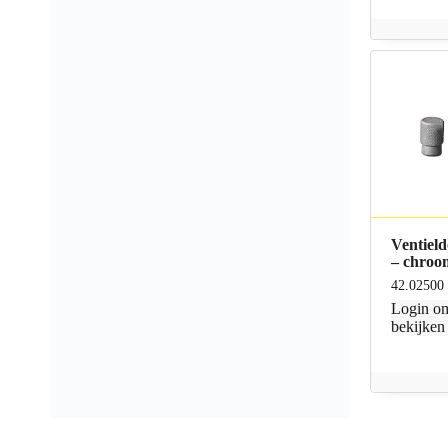
Ventield
– chroo
42.02500
Login
om
bekijken