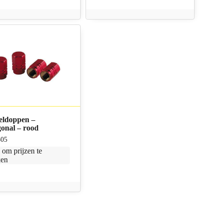
eldoppen –
onal – rood
505
n
om prijzen te
ken