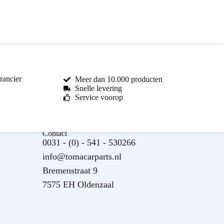
rancier
Meer dan 10.000 producten
Snelle levering
Service voorop
Toma Car Parts
Contact
Reageert meestal binnen enkele uren
0031 - (0) - 541 - 530266
info@tomacarparts.nl
Bremenstraat 9
7575 EH Oldenzaal
nu