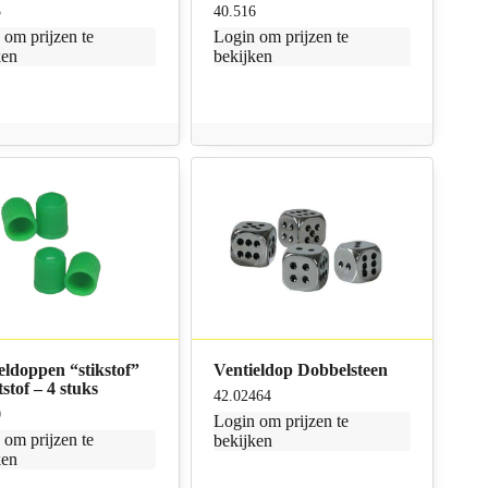
5
40.516
n
om prijzen te
Login
om prijzen te
ken
bekijken
eldoppen “stikstof”
Ventieldop Dobbelsteen
stof – 4 stuks
42.02464
0
Login
om prijzen te
n
om prijzen te
bekijken
ken