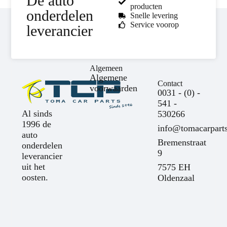
De auto
producten
onderdelen
Snelle levering
Service voorop
leverancier
Algemeen
Algemene
Contact
voorwaarden
0031 - (0) -
541 -
Al sinds
530266
1996 de
info@tomacarparts
auto
Bremenstraat
onderdelen
9
leverancier
uit het
7575 EH
oosten.
Oldenzaal