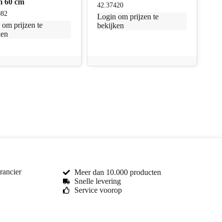
m 60 cm
42.37420
082
Login
om prijzen te
n
om prijzen te
bekijken
ken
rancier
Meer dan 10.000 producten
Snelle levering
Service voorop
Toma Car Parts