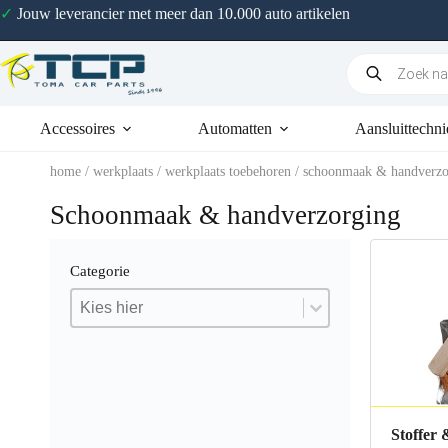
✓
Jouw leverancier met meer dan 10.000 auto artikelen
Accessoires
Automatten
Aansluittechni
home
/
werkplaats
/
werkplaats toebehoren
/ schoonmaak & handverzo
Schoonmaak & handverzorging
Categorie
Categorie
Categorie
Categorie
Stoffer 