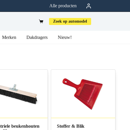
Alle producten
Zoek op automodel
Merken
Dakdragers
Nieuw!
triele beukenhouten
Stoffer & Blik