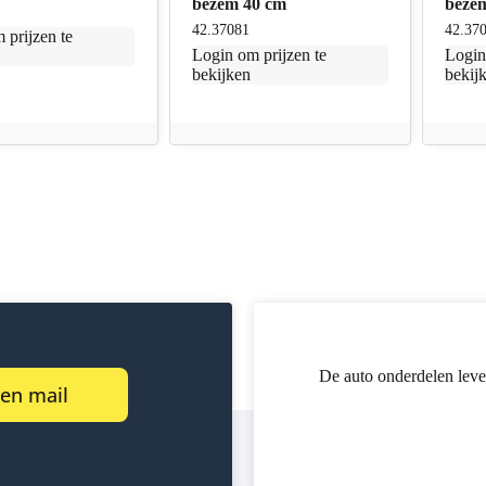
bezem 40 cm
beze
42.37081
42.37
 prijzen te
Login
om prijzen te
Logi
bekijken
bekij
De auto onderdelen leve
een mail