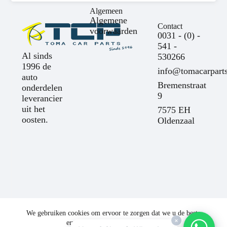
Algemeen
Algemene
Contact
voorwaarden
0031 - (0) -
541 -
Al sinds
530266
1996 de
info@tomacarparts
auto
Bremenstraat
onderdelen
9
leverancier
uit het
7575 EH
oosten.
Oldenzaal
We gebruiken cookies om ervoor te zorgen dat we u de beste
×
ervaring op onze website bieden.