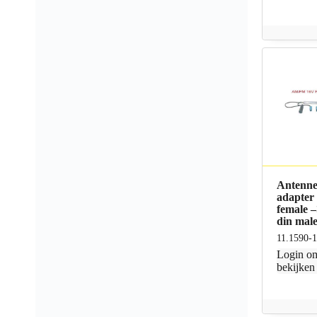
Antenne
adapter
female 
din mal
11.1590-
Login
om
bekijken