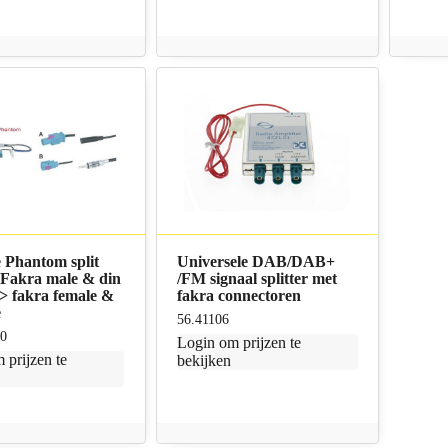
 Phantom split
Universele DAB/DAB+
 Fakra male & din
/FM signaal splitter met
–> fakra female &
fakra connectoren
e
56.41106
10
Login
om prijzen te
 prijzen te
bekijken