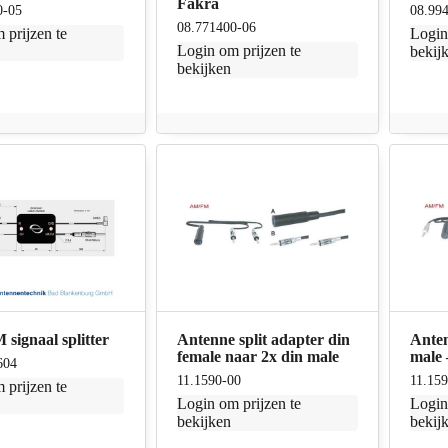
Fakra
0-05
08.99
08.771400-06
 prijzen te
Logi
Login
om prijzen te
bekij
bekijken
signaal splitter
Antenne split adapter din
Anten
female naar 2x din male
male 
604
11.1590-00
11.15
 prijzen te
Login
om prijzen te
Logi
bekijken
bekij