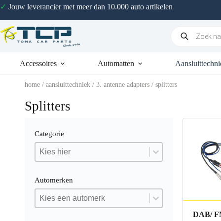
✓
Jouw leverancier met meer dan 10.000 auto artikelen
Accessoires
Automatten
Aansluittechni
home
/
aansluittechniek
/
3. antenne adapters
/ splitters
Splitters
Categorie
Categorie
Categorie
Categorie
Automerken
Automerken
Automerken
Automerken
DAB/ FM 