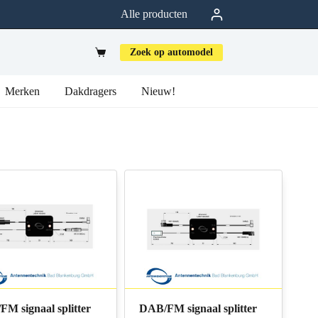
Alle producten
Zoek op automodel
Merken
Dakdragers
Nieuw!
M signaal splitter
DAB/FM signaal splitter