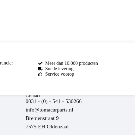
rancier
Meer dan 10.000 producten
Snelle levering
Service voorop
Toma Car Parts
Contact
Reageert meestal binnen enkele uren
0031 - (0) - 541 - 530266
info@tomacarparts.nl
Bremenstraat 9
7575 EH Oldenzaal
nu