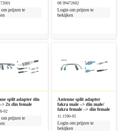
472601
08.99472602
n
om prijzen te
Login
om prijzen te
ken
bekijken
ne split adapter din
Antenne split adapter
–> 2x din female
fakra male –> din male/
fakra female –> din female
90-02
11.1590-05
n
om prijzen te
Login
om prijzen te
ken
bekijken