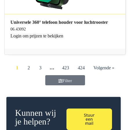
Universele 360° telefoon houder voor luchtrooster
06.43092
Login
om prijzen te bekijken
1
2
3
…
423
424
Volgende »
Filter
Kunnen wij
Stuur
een
je helpen?
mail