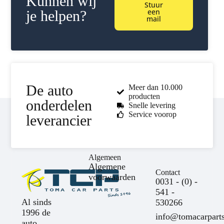
Kunnen wij
Stuur
een
je helpen?
mail
De auto
Meer dan 10.000
producten
onderdelen
Snelle levering
Service voorop
leverancier
Algemeen
Algemene
Contact
voorwaarden
0031 - (0) -
541 -
Al sinds
530266
1996 de
info@tomacarparts
auto