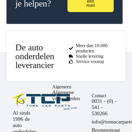
een
je helpen?
mail
De auto
Meer dan 10.000
producten
onderdelen
Snelle levering
Service voorop
leverancier
Algemeen
Algemene
Contact
voorwaarden
0031 - (0) -
541 -
Al sinds
530266
1996 de
info@tomacarparts
auto
Bremenstraat
onderdelen