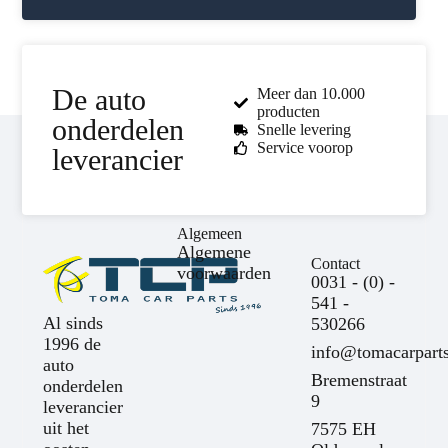
De auto
Meer dan 10.000
producten
onderdelen
Snelle levering
Service voorop
leverancier
Algemeen
Algemene
Contact
voorwaarden
0031 - (0) -
541 -
Al sinds
530266
1996 de
info@tomacarparts
auto
Bremenstraat
onderdelen
9
leverancier
uit het
7575 EH