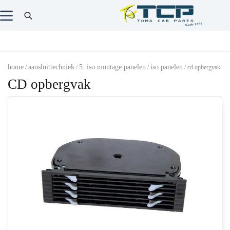
home
aansluittechniek
5. iso montage panelen
iso panelen
/
/
/
/ cd opbergvak
CD opbergvak