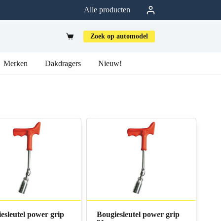
Alle producten
Zoek op automodel
Merken
Dakdragers
Nieuw!
esleutel power grip
Bougiesleutel power grip