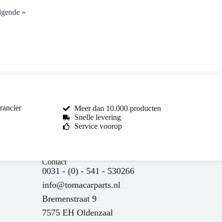
lgende »
rancier
Meer dan 10.000 producten
Snelle levering
Service voorop
Toma Car Parts
Contact
Reageert meestal binnen enkele uren
0031 - (0) - 541 - 530266
info@tomacarparts.nl
Bremenstraat 9
7575 EH Oldenzaal