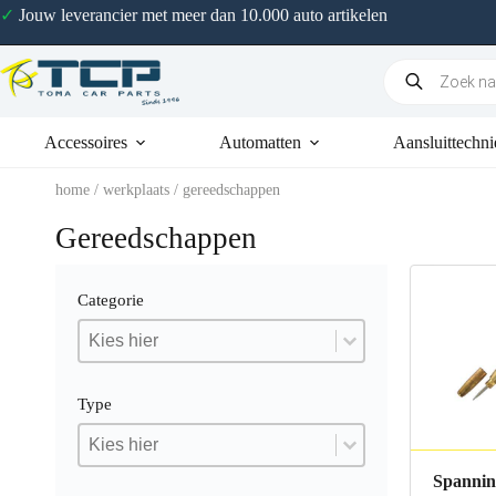
✓
Jouw leverancier met meer dan 10.000 auto artikelen
Accessoires
Automatten
Aansluittechni
home
/
werkplaats
/ gereedschappen
Gereedschappen
Categorie
Categorie
Categorie
Categorie
Type
Type
Type
Type
Spannin