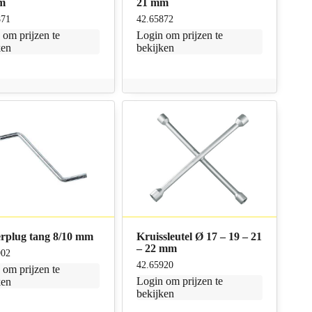
m
21 mm
871
42.65872
n
om prijzen te
Login
om prijzen te
ken
bekijken
rplug tang 8/10 mm
Kruissleutel Ø 17 – 19 – 21
– 22 mm
902
42.65920
n
om prijzen te
Login
om prijzen te
ken
bekijken