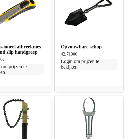
ssioneel afbreekmes
Opvouwbare schop
nti slip handgreep
42.71000
002
Login
om prijzen te
n
om prijzen te
bekijken
ken