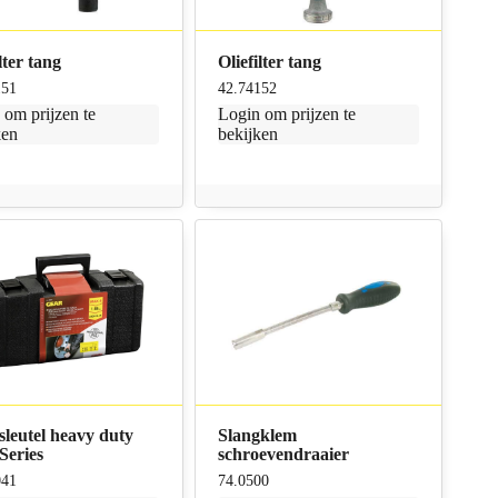
lter tang
Oliefilter tang
151
42.74152
n
om prijzen te
Login
om prijzen te
ken
bekijken
leutel heavy duty
Slangklem
 Series
schroevendraaier
041
74.0500