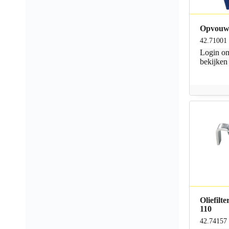
Opvouw
42.71001
Login
om
bekijken
Oliefilte
110
42.74157