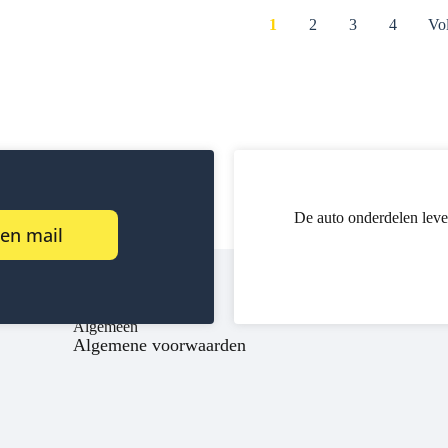
1
2
3
4
Vo
De auto onderdelen leve
een mail
Algemeen
Algemene voorwaarden