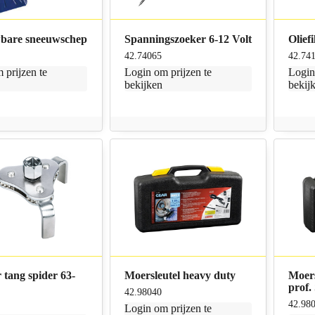
bare sneeuwschep
Spanningszoeker 6-12 Volt
Oliefi
42.74065
42.74
 prijzen te
Login
om prijzen te
Logi
bekijken
bekij
r tang spider 63-
Moersleutel heavy duty
Moers
prof.
42.98040
42.98
Login
om prijzen te