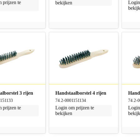
 prijzen te
Logi
bekijken
bekij
lborstel 3 rijen
Handstaalborstel 4 rijen
Hands
1151133
74.2-0001151134
74.2-
 prijzen te
Login
om prijzen te
Logi
bekijken
bekij