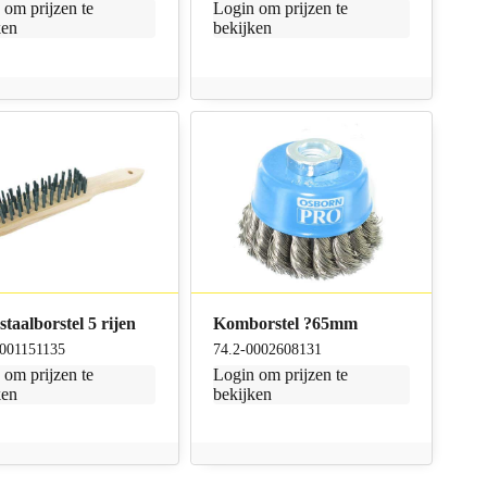
n
om prijzen te
Login
om prijzen te
ken
bekijken
taalborstel 5 rijen
Komborstel ?65mm
0001151135
74.2-0002608131
n
om prijzen te
Login
om prijzen te
ken
bekijken