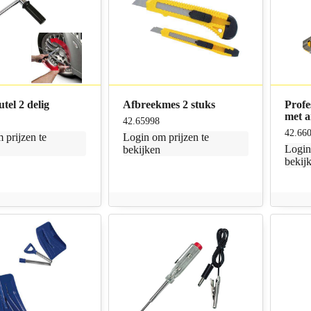
utel 2 delig
Afbreekmes 2 stuks
Profe
met a
42.65998
42.66
 prijzen te
Login
om prijzen te
Logi
bekijken
bekij