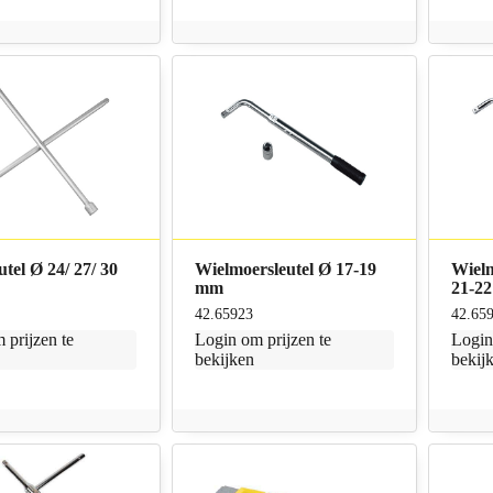
utel Ø 24/ 27/ 30
Wielmoersleutel Ø 17-19
Wielm
mm
21-2
42.65923
42.65
 prijzen te
Login
om prijzen te
Logi
bekijken
bekij