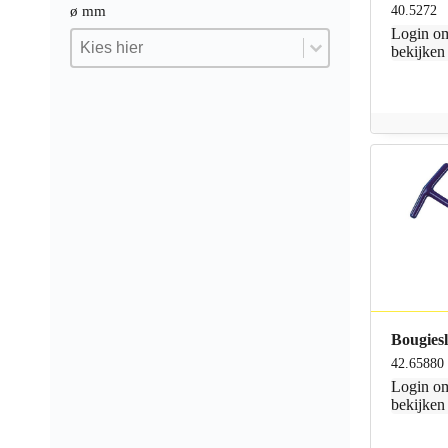
40.5272
ø mm
Login
om
ø mm
ø mm
ø mm
bekijken
Bougies
42.65880
Login
om
bekijken