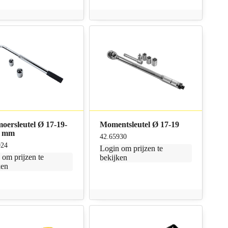
oersleutel Ø 17-19-
Momentsleutel Ø 17-19
2 mm
42.65930
924
Login
om prijzen te
n
om prijzen te
bekijken
ken