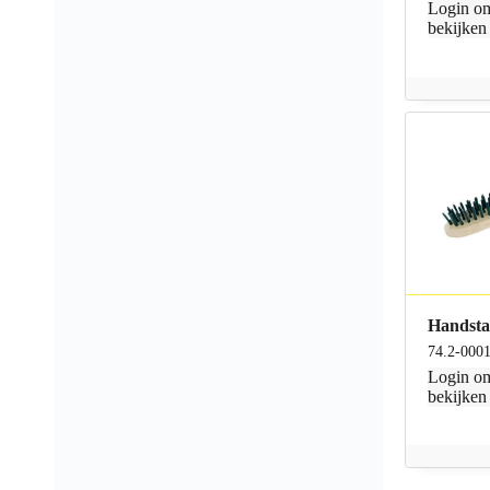
Login
om
bekijken
Handstaa
74.2-000
Login
om
bekijken