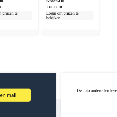
il
Kroon-Oil
9
134.03010
 prijzen te
Login
om prijzen te
bekijken
De auto onderdelen leve
een mail