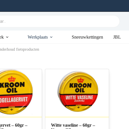
ek
Werkplaats
Sneeuwkettingen
JBL
nderhoud fietsproducten
ervet – 60gr –
Witte vaseline – 60gr –