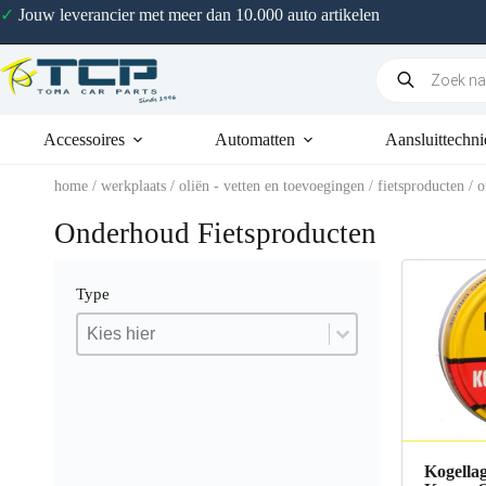
✓
Jouw leverancier met meer dan 10.000 auto artikelen
Accessoires
Automatten
Aansluittechni
home
/
werkplaats
/
oliën - vetten en toevoegingen
/
fietsproducten
/ o
Onderhoud Fietsproducten
Type
Type
Type
Type
Kogellag