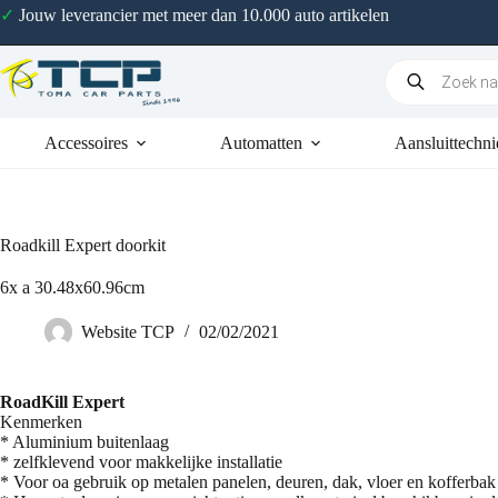
✓
Jouw leverancier met meer dan 10.000 auto artikelen
Accessoires
Automatten
Aansluittechni
Roadkill Expert doorkit
6x a 30.48x60.96cm
Website TCP
02/02/2021
RoadKill Expert
Kenmerken
* Aluminium buitenlaag
* zelfklevend voor makkelijke installatie
* Voor oa gebruik op metalen panelen, deuren, dak, vloer en kofferbak