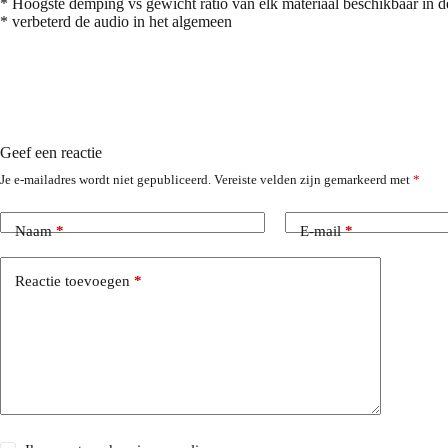
* Hoogste demping vs gewicht ratio van elk materiaal beschikbaar in d
* verbeterd de audio in het algemeen
Geef een reactie
Je e-mailadres wordt niet gepubliceerd.
Vereiste velden zijn gemarkeerd met
*
Naam
*
E-mail
*
Reactie toevoegen
*