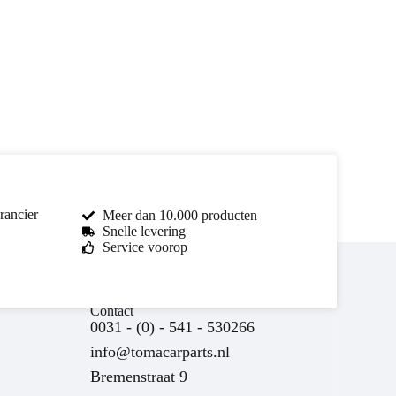
rancier
Meer dan 10.000 producten
Snelle levering
Service voorop
Toma Car Parts
Contact
Reageert meestal binnen enkele uren
0031 - (0) - 541 - 530266
info@tomacarparts.nl
Bremenstraat 9