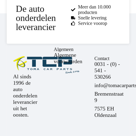
De auto
Meer dan 10.000
producten
onderdelen
Snelle levering
Service voorop
leverancier
Algemeen
Algemene
Contact
voorwaarden
0031 - (0) -
541 -
Al sinds
530266
1996 de
info@tomacarparts
auto
Bremenstraat
onderdelen
9
leverancier
uit het
7575 EH
oosten.
Oldenzaal