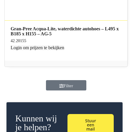
Gran-Pree Acqua-Lite, waterdichte autohoes – L495 x
B185 x H155 – AG-5
42.20155
Login
om prijzen te bekijken
Filter
Kunnen wij
Stuur
een
je helpen?
mail