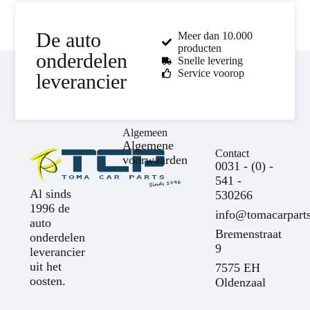
De auto
Meer dan 10.000
producten
onderdelen
Snelle levering
Service voorop
leverancier
Algemeen
Algemene
Contact
voorwaarden
0031 - (0) -
541 -
Al sinds
530266
1996 de
info@tomacarparts
auto
Bremenstraat
onderdelen
9
leverancier
uit het
7575 EH
oosten.
Oldenzaal