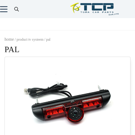
home
/ product tv systeem / pal
PAL