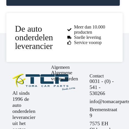
De auto
Meer dan 10.000
producten
onderdelen
Snelle levering
Service voorop
leverancier
Algemeen
Algemene
Contact
voorwaarden
0031 - (0) -
541 -
Al sinds
530266
1996 de
info@tomacarparts
auto
Bremenstraat
onderdelen
9
leverancier
uit het
7575 EH