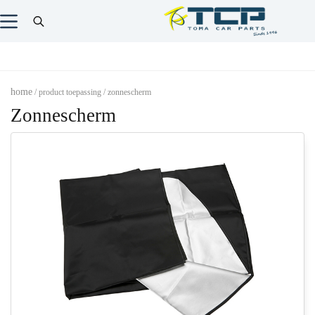
home
/ product toepassing / zonnescherm
Zonnescherm