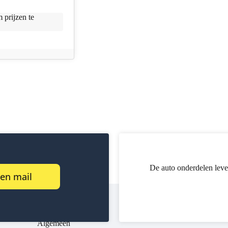
 prijzen te
De auto onderdelen leve
een mail
Algemeen