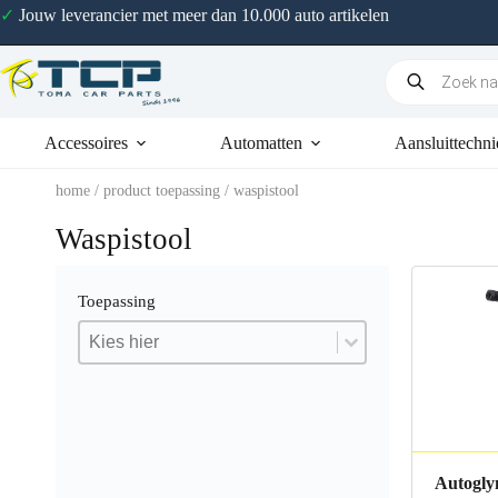
✓
Jouw leverancier met meer dan 10.000 auto artikelen
Accessoires
Automatten
Aansluittechni
home
/ product toepassing / waspistool
Waspistool
Toepassing
Toepassing
Toepassing
Toepassing
Autogly