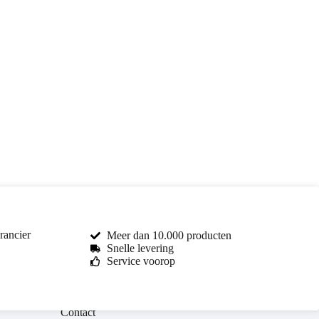
rancier
Meer dan 10.000 producten
Snelle levering
Service voorop
Toma Car Parts
Reageert meestal binnen enkele uren
Contact