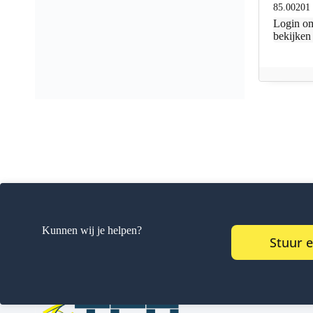
85.00201
Login
om
bekijken
Kunnen wij je helpen?
Stuur 