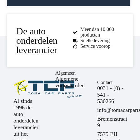
De auto
Meer dan 10.000
producten
onderdelen
Snelle levering
Service voorop
leverancier
Algemeen
Algemene
Contact
voorwaarden
0031 - (0) -
541 -
Al sinds
530266
1996 de
info@tomacarparts
auto
Bremenstraat
onderdelen
9
leverancier
uit het
7575 EH