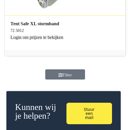
Tent Safe XL stormband
72.5012
Login
om prijzen te bekijken
Filter
Kunnen wij
Stuur
een
je helpen?
mail