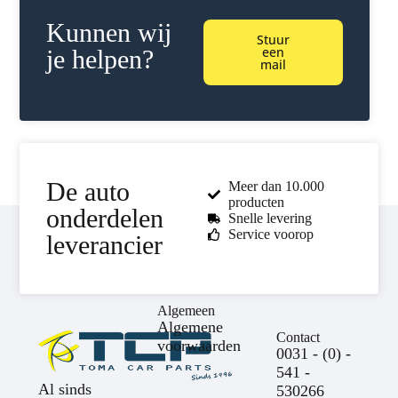
Kunnen wij
Stuur
een
je helpen?
mail
De auto
Meer dan 10.000
producten
onderdelen
Snelle levering
Service voorop
leverancier
Algemeen
Algemene
Contact
voorwaarden
0031 - (0) -
541 -
Al sinds
530266