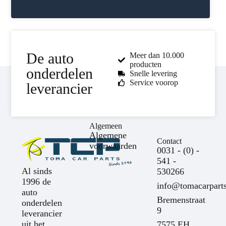
De auto
Meer dan 10.000
producten
onderdelen
Snelle levering
Service voorop
leverancier
Algemeen
Algemene
Contact
voorwaarden
0031 - (0) -
541 -
Al sinds
530266
1996 de
info@tomacarparts
auto
Bremenstraat
onderdelen
9
leverancier
uit het
7575 EH