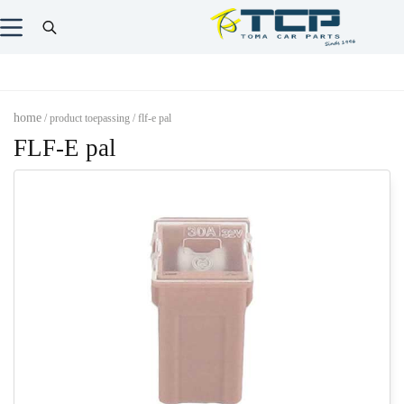
home
/ product toepassing / flf-e pal
FLF-E pal