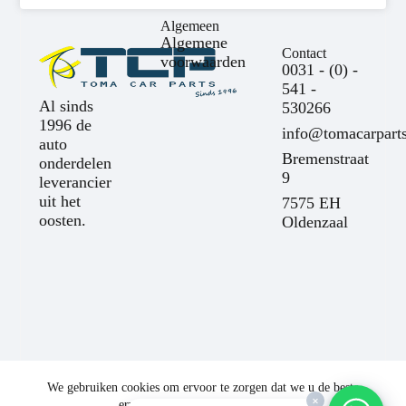
Algemeen
Algemene
Contact
voorwaarden
0031 - (0) -
541 -
Al sinds
530266
1996 de
info@tomacarparts
auto
Bremenstraat
onderdelen
9
leverancier
uit het
7575 EH
oosten.
Oldenzaal
We gebruiken cookies om ervoor te zorgen dat we u de beste
×
ervaring op onze website bieden.