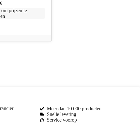
6
n
om prijzen te
ken
rancier
Meer dan 10.000 producten
Snelle levering
Service voorop
Toma Car Parts