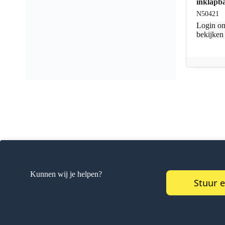
inklapb
N50421
Login
om
bekijken
Kunnen wij je helpen?
Stuur 