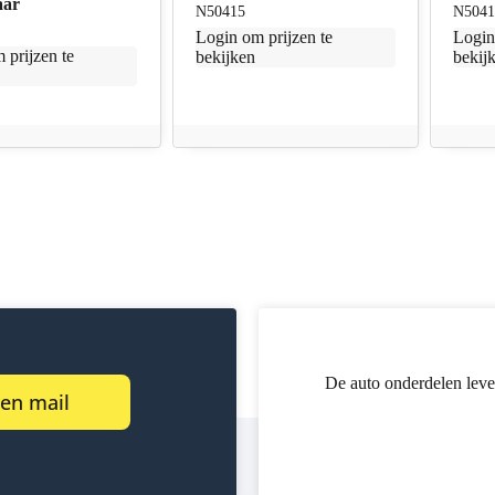
aar
N50415
N5041
Login
om prijzen te
Logi
 prijzen te
bekijken
bekij
De auto onderdelen leve
een mail