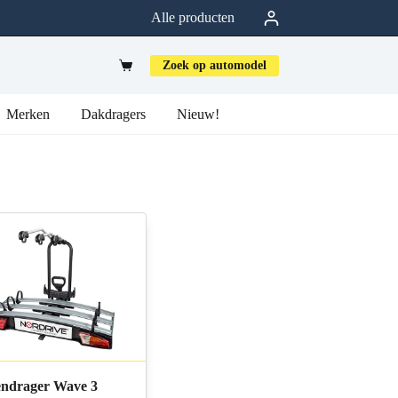
Alle producten
Zoek op automodel
Merken
Dakdragers
Nieuw!
endrager Wave 3