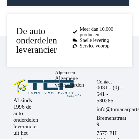
De auto
Meer dan 10.000
producten
onderdelen
Snelle levering
Service voorop
leverancier
Algemeen
Algemene
Contact
voorwaarden
0031 - (0) -
541 -
Al sinds
530266
1996 de
info@tomacarparts
auto
Bremenstraat
onderdelen
9
leverancier
uit het
7575 EH