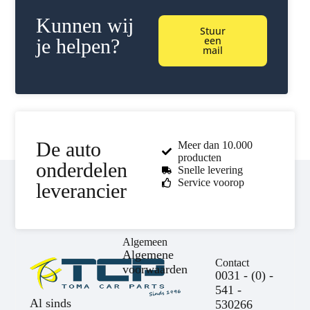
Kunnen wij
Stuur
een
je helpen?
mail
De auto
Meer dan 10.000
producten
onderdelen
Snelle levering
Service voorop
leverancier
Algemeen
Algemene
Contact
voorwaarden
0031 - (0) -
541 -
Al sinds
530266