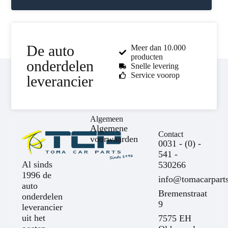
De auto
Meer dan 10.000
producten
onderdelen
Snelle levering
Service voorop
leverancier
Algemeen
Algemene
Contact
voorwaarden
0031 - (0) -
541 -
Al sinds
530266
1996 de
info@tomacarparts
auto
Bremenstraat
onderdelen
9
leverancier
uit het
7575 EH