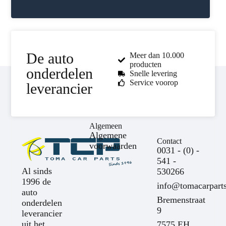
De auto
Meer dan 10.000
producten
onderdelen
Snelle levering
Service voorop
leverancier
Algemeen
Algemene
Contact
voorwaarden
0031 - (0) -
541 -
Al sinds
530266
1996 de
info@tomacarparts
auto
Bremenstraat
onderdelen
9
leverancier
uit het
7575 EH