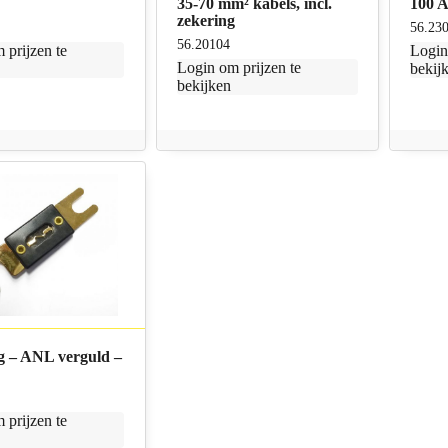
35-70 mm² kabels, incl.
100 
zekering
H
56.23
56.20104
 prijzen te
Logi
Login
om prijzen te
bekij
bekijken
g – ANL verguld –
 prijzen te