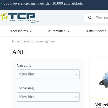
✓
Jouw leverancier met meer dan 10.000 auto artikelen
Accessoires
Automatten
Aansluittechni
home
/ product toepassing / anl
ANL
Categorie
Categorie
Categorie
Categorie
Toepassing
Toepassing
Toepassing
Toepassing
ANL zek