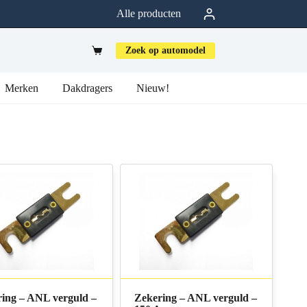
Alle producten
Zoek op automodel
Merken
Dakdragers
Nieuw!
ing – ANL verguld –
Zekering – ANL verguld –