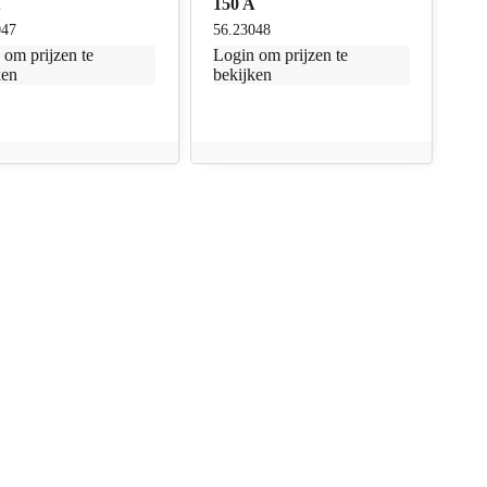
A
150 A
047
56.23048
n
om prijzen te
Login
om prijzen te
ken
bekijken