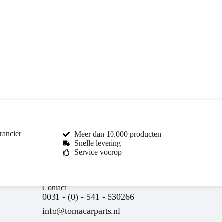
rancier
Meer dan 10.000 producten
Snelle levering
Service voorop
Toma Car Parts
Contact
Reageert meestal binnen enkele uren
0031 - (0) - 541 - 530266
info@tomacarparts.nl