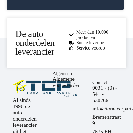
De auto
Meer dan 10.000
producten
onderdelen
Snelle levering
Service voorop
leverancier
Algemeen
Algemene
Contact
voorwaarden
0031 - (0) -
541 -
Al sinds
530266
1996 de
info@tomacarparts
auto
Bremenstraat
onderdelen
9
leverancier
uit het
7575 EH