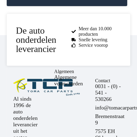
De auto
Meer dan 10.000
producten
onderdelen
Snelle levering
Service voorop
leverancier
Algemeen
Algemene
Contact
voorwaarden
0031 - (0) -
541 -
Al sinds
530266
1996 de
info@tomacarparts
auto
Bremenstraat
onderdelen
9
leverancier
uit het
7575 EH