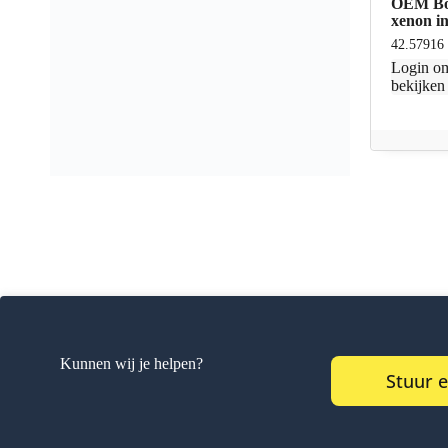
OEM Bos
xenon in
42.57916
Login
om
bekijken
Kunnen wij je helpen?
Stuur 