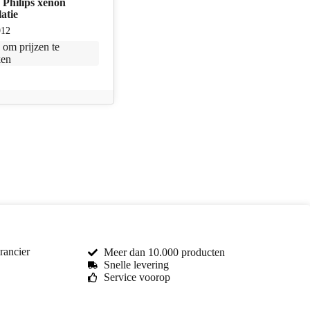
Philips xenon
latie
912
n
om prijzen te
ken
rancier
Meer dan 10.000 producten
Snelle levering
Service voorop