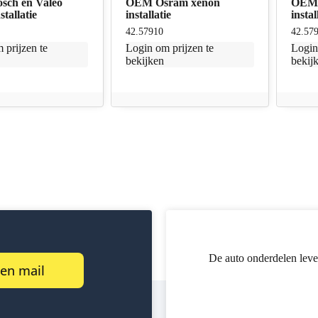
ch en Valeo
OEM Osram xenon
OEM 
stallatie
installatie
instal
42.57910
42.57
 prijzen te
Login
om prijzen te
Logi
bekijken
bekij
De auto onderdelen leve
een mail