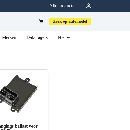
Alle producten
Zoek op automodel
Merken
Dakdragers
Nieuw!
ngings ballast voor