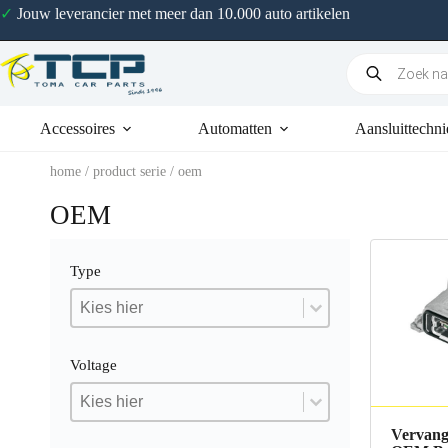
✓
Jouw leverancier met meer dan 10.000 auto artikelen
Accessoires
Automatten
Aansluittechni
home
/ product serie / oem
OEM
Type
Type
Type
Type
Voltage
Voltage
Voltage
Voltage
Vervangi