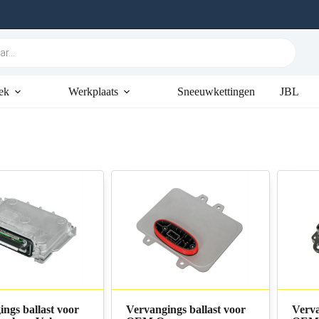
ek
Werkplaats
Sneeuwkettingen
JBL
ngs ballast voor
Vervangings ballast voor
Verva