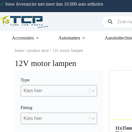
✓
Jouw leverancier met meer dan 10.000 auto artikelen
Accessoires
Automatten
Aansluittechni
home
/ product serie / 12v motor lampen
12V motor lampen
Type
Type
Type
Type
Fitting
Fitting
Fitting
Fitting
11x35m