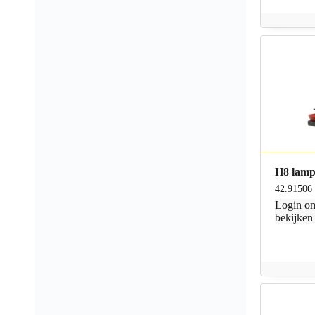
H8 lamp
42.91506
Login
om
bekijken