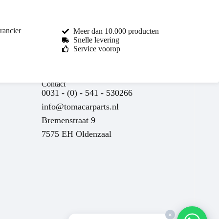
rancier
Meer dan 10.000 producten
Snelle levering
Service voorop
Toma Car Parts
Reageert meestal binnen enkele uren
Contact
0031 - (0) - 541 - 530266
info@tomacarparts.nl
Bremenstraat 9
7575 EH Oldenzaal
nu
×