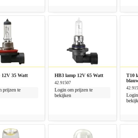
 12V 35 Watt
HB3 lamp 12V 65 Watt
T10 
blau
42.91507
42.91
 prijzen te
Login
om prijzen te
Logi
bekijken
bekij