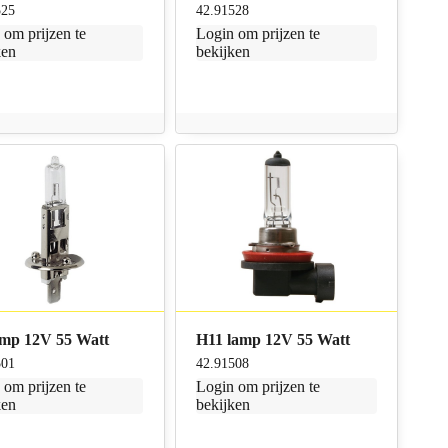
525
42.91528
n
om prijzen te
Login
om prijzen te
ken
bekijken
amp 12V 55 Watt
H11 lamp 12V 55 Watt
501
42.91508
n
om prijzen te
Login
om prijzen te
ken
bekijken