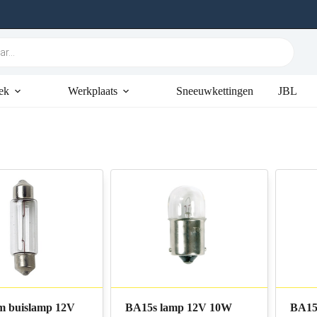
ek
Werkplaats
Sneeuwkettingen
JBL
m buislamp 12V
BA15s lamp 12V 10W
BA15