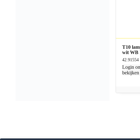
T10 la
wit WB
42.91554
Login
om
bekijken