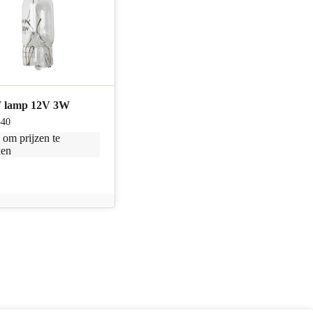
lamp 12V 3W
540
n
om prijzen te
ken