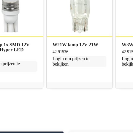
mp 1x SMD 12V
W21W lamp 12V 21W
W3W 
 Hyper LED
42.91536
42.91
Login
om prijzen te
Logi
 prijzen te
bekijken
bekij