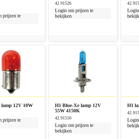
42.91526
42.91
Login
om prijzen te
Logi
 prijzen te
bekijken
bekij
 lamp 12V 10W
H1 Blue-Xe lamp 12V
H1 l
55W 4150K
42.91
42.91510
 prijzen te
Logi
Login
om prijzen te
bekij
bekijken