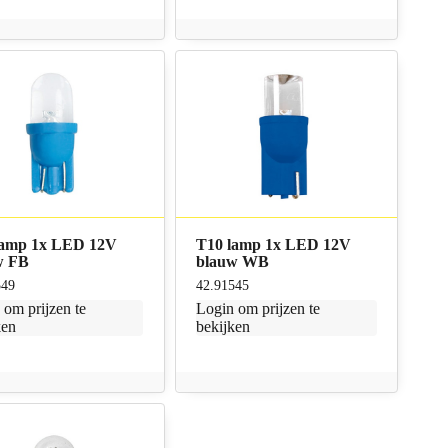
lamp 1x LED 12V
T10 lamp 1x LED 12V
w FB
blauw WB
549
42.91545
n
om prijzen te
Login
om prijzen te
ken
bekijken