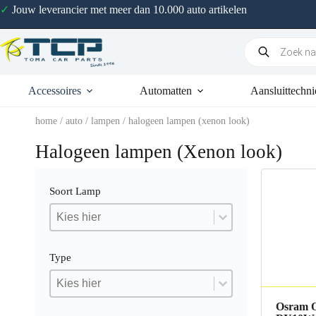
✓
Jouw leverancier met meer dan 10.000 auto artikelen
Accessoires
Automatten
Aansluittechni
home
/
auto
/
lampen
/ halogeen lampen (xenon look)
Halogeen lampen (Xenon look)
Soort Lamp
Soort Lamp
Soort Lamp
Soort Lamp
Type
Type
Type
Type
Osram O