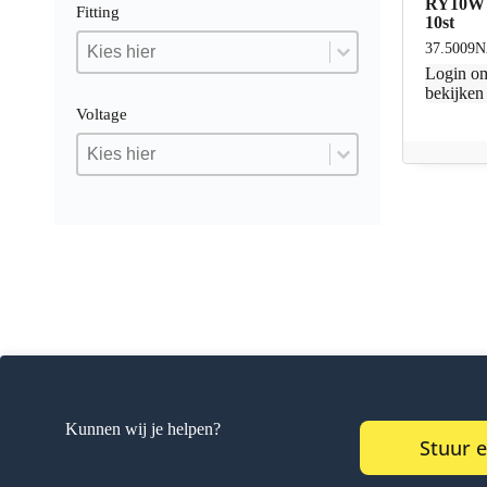
RY10W 
Fitting
10st
Fitting
Fitting
37.5009
Fitting
Login
om
bekijken
Voltage
Voltage
Voltage
Voltage
Kunnen wij je helpen?
Stuur 