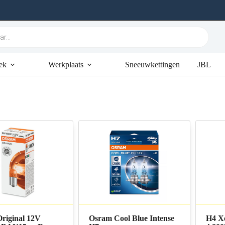
ek
Werkplaats
Sneeuwkettingen
JBL
riginal 12V
Osram Cool Blue Intense
H4 X