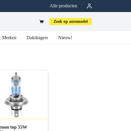
Alle producten
Zoek op automodel
Merken
Dakdragers
Nieuw!
enon top 55W