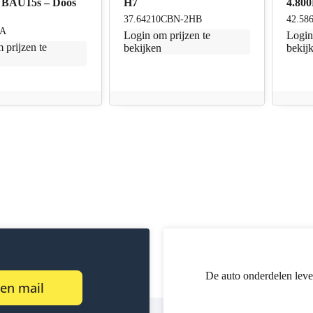
BAU15s – Doos
H7
4.80
37.64210CBN-2HB
42.58
NA
Login
om prijzen te
Logi
 prijzen te
bekijken
bekij
De auto onderdelen leve
een mail