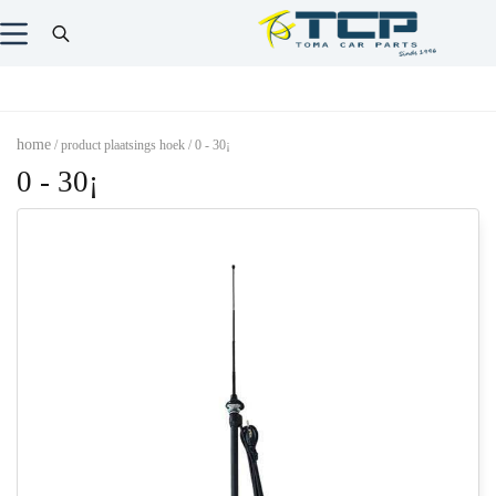
home
/ product plaatsings hoek / 0 - 30¡
0 - 30¡