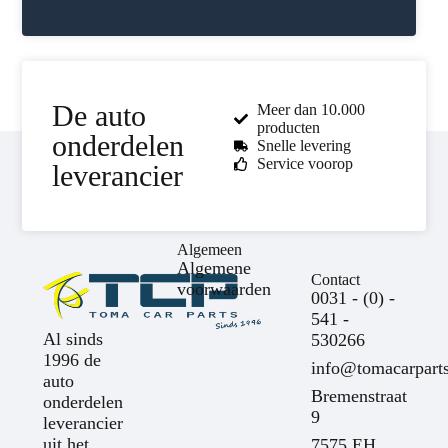
De auto
Meer dan 10.000
producten
onderdelen
Snelle levering
Service voorop
leverancier
Algemeen
Algemene
Contact
voorwaarden
0031 - (0) -
541 -
Al sinds
530266
1996 de
info@tomacarparts
auto
Bremenstraat
onderdelen
9
leverancier
uit het
7575 EH