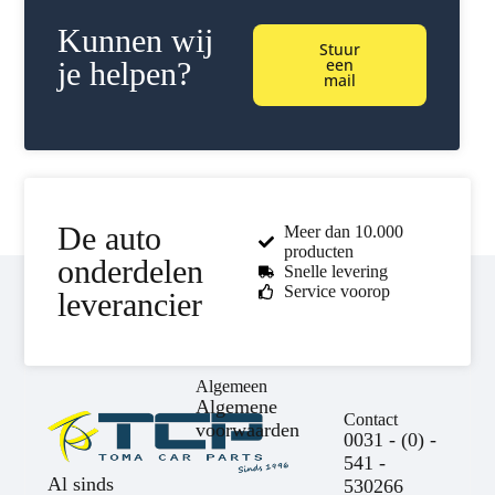
Kunnen wij
Stuur
een
je helpen?
mail
De auto
Meer dan 10.000
producten
onderdelen
Snelle levering
Service voorop
leverancier
Algemeen
Algemene
Contact
voorwaarden
0031 - (0) -
541 -
Al sinds
530266