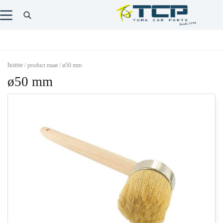
home
/ product maat / ø50 mm
ø50 mm