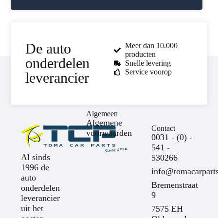
De auto
Meer dan 10.000
producten
onderdelen
Snelle levering
Service voorop
leverancier
Algemeen
Algemene
Contact
voorwaarden
0031 - (0) -
541 -
Al sinds
530266
1996 de
info@tomacarparts
auto
Bremenstraat
onderdelen
9
leverancier
uit het
7575 EH