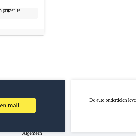
 prijzen te
De auto onderdelen leve
een mail
Algemeen