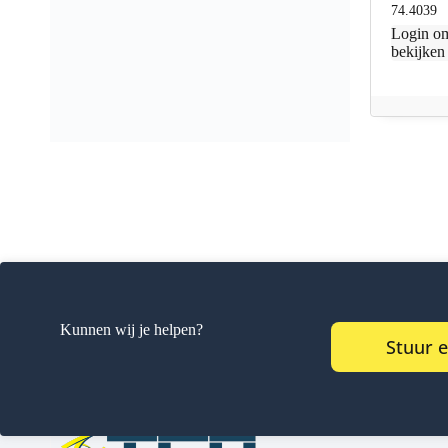
74.4039
Login
om
bekijken
Kunnen wij je helpen?
Stuur 