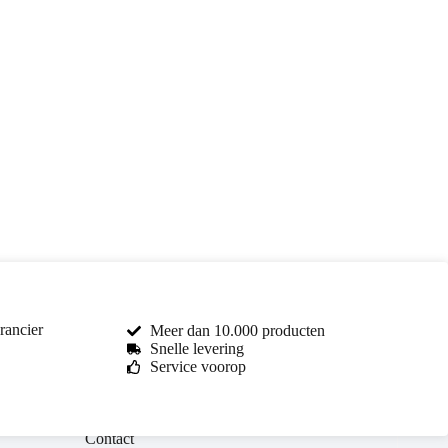
rancier
Meer dan 10.000 producten
Snelle levering
Service voorop
Toma Car Parts
Reageert meestal binnen enkele uren
Contact