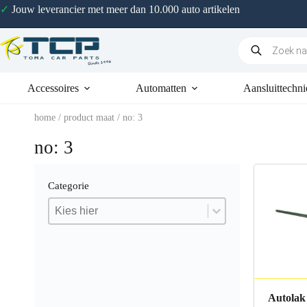
✓
Jouw leverancier met meer dan 10.000 auto artikelen
Accessoires
Automatten
Aansluittechni
home
/ product maat / no: 3
no: 3
Categorie
Categorie
Categorie
Categorie
Autolak 