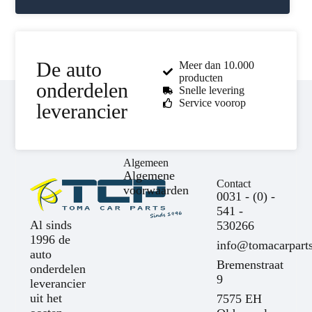
De auto
Meer dan 10.000
producten
onderdelen
Snelle levering
Service voorop
leverancier
Algemeen
Algemene
Contact
voorwaarden
0031 - (0) -
541 -
Al sinds
530266
1996 de
info@tomacarparts
auto
Bremenstraat
onderdelen
9
leverancier
uit het
7575 EH