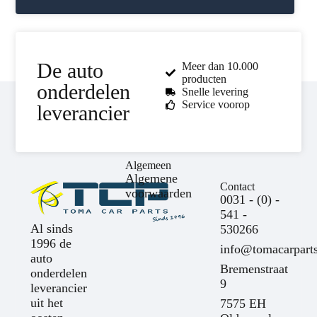
De auto
Meer dan 10.000
producten
onderdelen
Snelle levering
Service voorop
leverancier
Algemeen
Algemene
Contact
voorwaarden
0031 - (0) -
541 -
Al sinds
530266
1996 de
info@tomacarparts
auto
Bremenstraat
onderdelen
9
leverancier
uit het
7575 EH