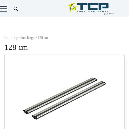
home
/ product lengte / 128 cm
128 cm