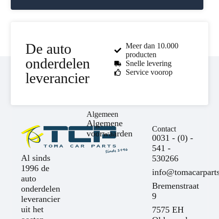
De auto
Meer dan 10.000
producten
onderdelen
Snelle levering
Service voorop
leverancier
Algemeen
Algemene
Contact
voorwaarden
0031 - (0) -
541 -
Al sinds
530266
1996 de
info@tomacarparts
auto
Bremenstraat
onderdelen
9
leverancier
uit het
7575 EH