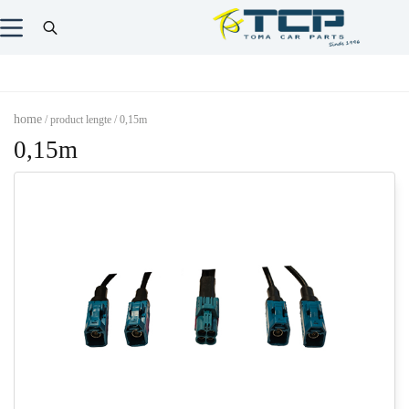
home
/ product lengte / 0,15m
0,15m