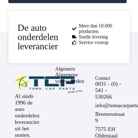
De auto
Meer dan 10.000
producten
onderdelen
Snelle levering
Service voorop
leverancier
Algemeen
Algemene
Contact
voorwaarden
0031 - (0) -
541 -
Al sinds
530266
1996 de
info@tomacarparts
auto
Bremenstraat
onderdelen
9
leverancier
uit het
7575 EH
oosten.
Oldenzaal