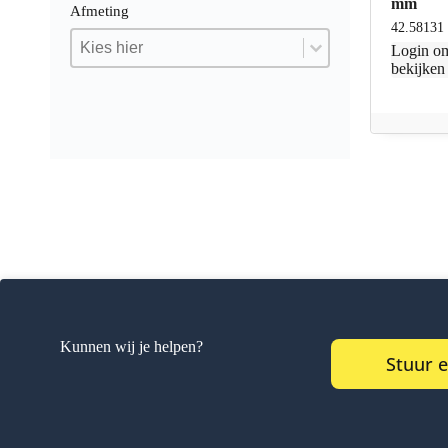
mm
Afmeting
42.58131
Afmeting
Afmeting
Afmeting
Login
om
bekijken
Kunnen wij je helpen?
Stuur 