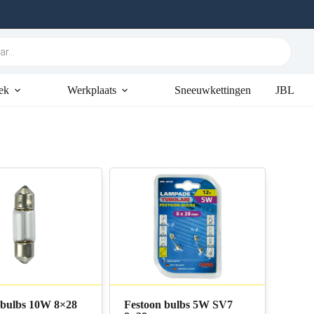
ek
Werkplaats
Sneeuwkettingen
JBL
 bulbs 10W 8×28
Festoon bulbs 5W SV7