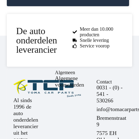
De auto
Meer dan 10.000
producten
onderdelen
Snelle levering
Service voorop
leverancier
Algemeen
Algemene
Contact
voorwaarden
0031 - (0) -
541 -
Al sinds
530266
1996 de
info@tomacarparts
auto
Bremenstraat
onderdelen
9
leverancier
uit het
7575 EH