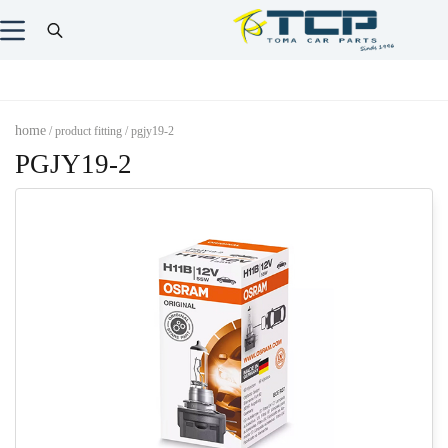
home
/ product fitting / pgjy19-2
PGJY19-2